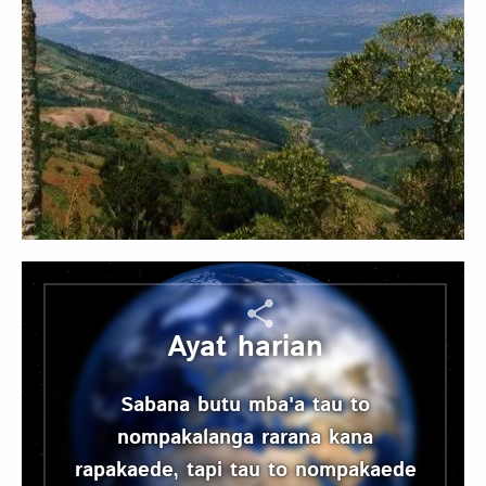
Ayat harian
Sabana butu mba'a tau to
nompakalanga rarana kana
rapakaede, tapi tau to nompakaede