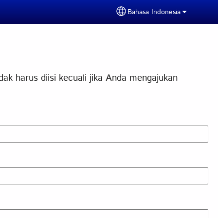
Bahasa Indonesia
Select your language
k harus diisi kecuali jika Anda mengajukan