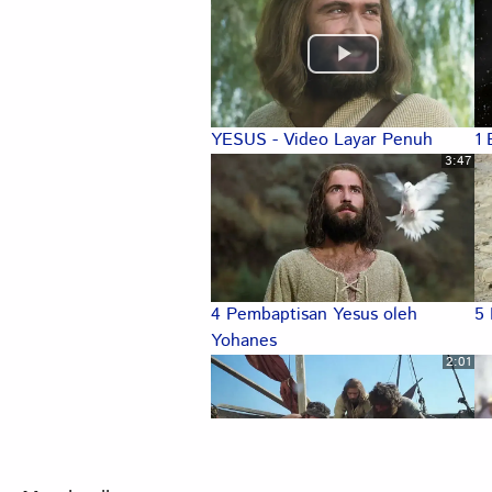
YESUS - Video Layar Penuh
1 
3:47
4 Pembaptisan Yesus oleh
5 
Yohanes
2:01