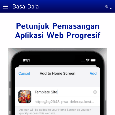
Skip to main content
Basa Da'a
Sel
Petunjuk Pemasangan
Aplikasi Web Progresif