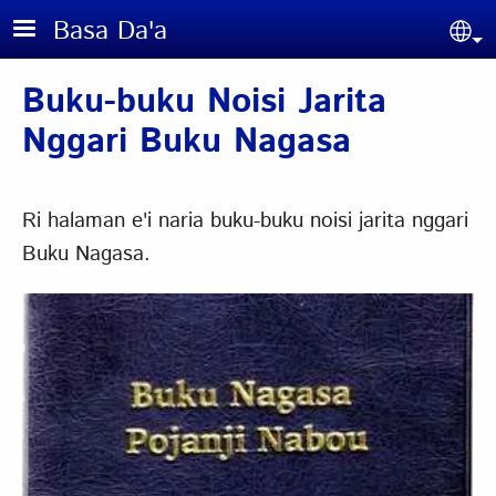
Skip to main content
Basa Da'a
Sel
Buku-buku Noisi Jarita
Nggari Buku Nagasa
Ri halaman e'i naria buku-buku noisi jarita nggari
Buku Nagasa.