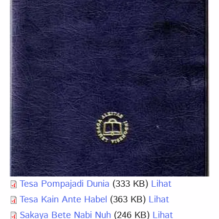
Tesa Pompajadi Dunia
(333 KB)
Lihat
Tesa Kain Ante Habel
(363 KB)
Lihat
Sakaya Bete Nabi Nuh
(246 KB)
Lihat