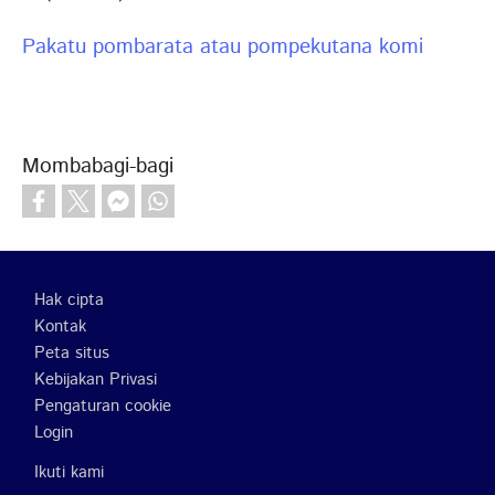
Pakatu pombarata atau pompekutana komi
Mombabagi-bagi
Footer
Hak cipta
Kontak
Peta situs
Kebijakan Privasi
Pengaturan cookie
Login
Ikuti kami