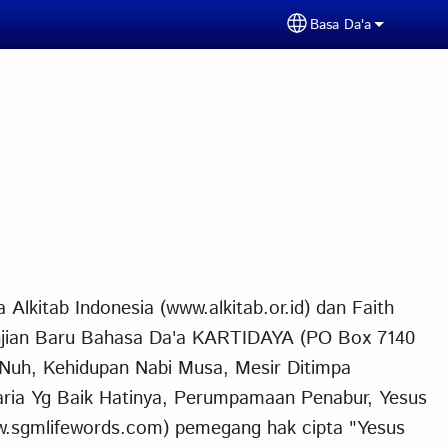
Basa Da'a
Select your langua
lkitab Indonesia (www.alkitab.or.id) dan Faith
njian Baru Bahasa Da'a KARTIDAYA (PO Box 7140
 Nuh, Kehidupan Nabi Musa, Mesir Ditimpa
aria Yg Baik Hatinya, Perumpamaan Penabur, Yesus
.sgmlifewords.com) pemegang hak cipta "Yesus